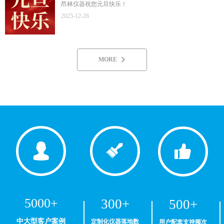
昂林仪器祝您元旦快乐！
2025-12-26
MORE
넲
넙
뀢
뀗
5000+
300+
500+
中大型客户案例
定制化仪器落地数
用户配套支持频次