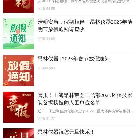
从2011年初心播撒，到如今在环境监测仪器领域绽放芳华，
上海昂林科学仪器股份有限公司（以下简称“昂林仪器”），
2026-04-08
迎来了十五周年的辉煌庆典。这十五载，是栉风沐雨的创业
征程，是精益求精的创新之路，更是同心同行的感恩之旅
清明安康，假期相伴｜昂林仪器2026年清
——每一步成长，都镌刻着同仁的并肩拼搏；每一份成就，
明节放假通知请查收
都凝聚着伙伴的鼎力支持；每一次突破，都承载着客户的信
2026-04-02
任与厚爱。
昂林仪器 | 2026年春节放假通知
2026-02-03
喜报！上海昂林荣登工信部2025环保技术
装备揭榜挂帅入围单位名单
近日，工业和信息化部确定了2025年重大环保技术装备创新
任务揭榜挂帅单位名单。上海昂林科学仪器股份有限公司实
2026-01-27
力登榜，成为国家级创新任务的重要承担者。
昂林仪器祝您元旦快乐！