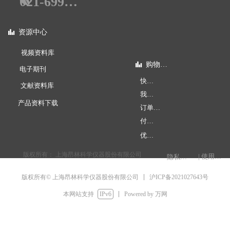
021-69990578
资源中心
뀲
视频资料库
购物指南
뀲
电子期刊
快速下单
文献资料库
我的账户
产品资料下载
订单查询
付款方式
优惠促销
版权所有：
上海昂林科学仪器股份有限公司
| 使用条款
隐私权声明
电脑版
手机版
넡
넓
简体中文
沪ICP备2021027643号
版权所有© 上海昂林科学仪器股份有限公司
English
本网站支持
IPv6
Powered by 万网