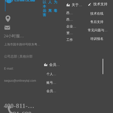
以人为
技术支持
넀
关于昂林
뀲
本
远离毒
昂林快讯
技术在线
害
넹
昂林学院
售后支持
낂
企业文化
常见问题与应用
资质荣誉
24小时服务热线：
培训报名
工作
上海市园丰路69号联东粤浦科技园3号楼4层
公司总部 | 其他分部
会员中心
뀲
E-mail:
个人中心
swguo@onlineyiqi.com
账号安全
会员权限
400-811-0578
끅