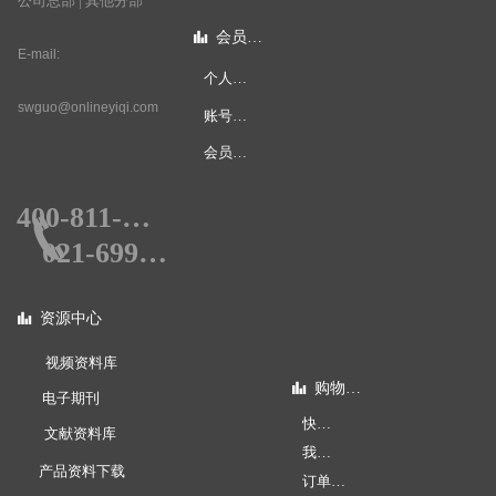
公司总部 | 其他分部
质。
会员中心
뀲
E-mail:
还有更多配置和型号，如
个人中心
OL 206T 和 OL 206D 等供
swguo@onlineyiqi.com
账号安全
您咨询和选择。
会员权限
400-811-0578
끅
021-69990578
资源中心
뀲
视频资料库
购物指南
뀲
电子期刊
快速下单
文献资料库
我的账户
产品资料下载
订单查询