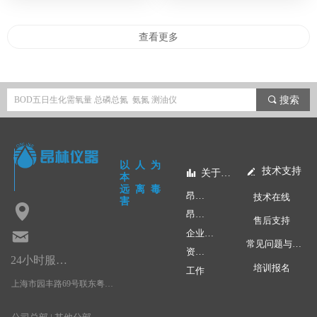
实验方法原理设计研发的全
吸光度。作为全自动智能化
件下，微生物分解水中的某
上海昂林仪器的 OL1040 全
自动智能化仪器。自动完成
氨氮分析机器人，它具有适
些可氧化的物质，特别是分
自动紫外分光油分析仪是据
查看更多
识别、滴定、测量、试剂注
用性强：适配市售任意型号
解有机物的生物化学过程消
HJ 970-2018 水质石油类的
射、消解、排空、稀释、测
蒸馏仪进行配套使用；实验
耗的溶解氧。 通常情况下
测定 紫外分光光度法，在
量、收集、等操作；更有超
全程自动化，简化操作更智
是指水样充满完全密闭的溶
PH≤2的条件下，样品中的
끠
搜索
量程智能化识别，自动稀释
能：仪器采用全密闭空间设
解氧瓶中，在(20土l)°C的暗
油类物质被正己烷萃取，萃
功能；自带废液回收装置，
计，自动完成蒸馏、添加试
处培养 5d士4h或(2+5)d士
取液经无水硫酸钠脱水，再
无需配备通风柜，整个实验
量、排空、清洗等整个实验
4h(先在0~4°C的暗处培养
经硅酸镁吸附除去动植物油
以人为
过程无需人为干预；通用性
过程；优异的线性，检测结
技术支持
넀
2d, 接着在(20+ l)°C的暗处
关于昂林
뀲
本
类等极性物质后，于225nm
广，更高效，更低损，更稳
远离毒
果更可靠：线性达到0.9995
培养5d即培养(2+5)d)，分别
昂林快讯
技术在线
波长处测定吸光度，石油类
害
넹
定、更精准等特点。高效检
以上，确保数据准确；可
测定培养前后水样中溶解氧
昂林学院
含量与吸光度值符合朗伯-
售后支持
测能力，安全保护，远离毒
控整个实验过程：数据可对
낂
企业文化
的质量浓度，由培养前后溶
比尔定律。
常见问题与应用
害。
接 LIMS 平台，实时上传检
资质荣誉
解氧的质量浓度之差，计算
24小时服务热线：
培训报名
工作
还有更多配置和型号，如
测数据等多项特点，流畅的
每升样品消耗的溶解氧量，
上海市园丰路69号联东粤浦科技园3号楼4层
OL 312T 和 OL 312D 等供
人机交互体验，真正保护
以BOD5 形式表示。
您咨询和选择。
员，避免接触有毒有害物