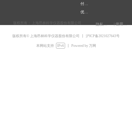
付款方式
优惠促销
版权所有：
上海昂林科学仪器股份有限公司
| 使用条款
隐私权声明
电脑版
手机版
넡
넓
简体中文
沪ICP备2021027643号
版权所有© 上海昂林科学仪器股份有限公司
English
本网站支持
IPv6
Powered by 万网