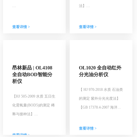
法】
上海昂林仪器的OL3120全
【GB/T 5750.1-2023 生活饮
自动COD分析仪是据HJ
用水标准检验方法】
查看详情 >
查看详情 >
828-2017化学需氧量的测定
上海昂林仪器 OL2060 全自
重铬酸盐法。在水样中加入
动氨氮分析仪根据 HJ 535-
已知量的重铬酸钾溶液，并
2009 水质氨氮的测定 纳氏
在强酸介质下以银盐作催化
试剂分光光度法，测量生活
昂林新品 | OL4108
OL1020 全自动红外
剂，经沸腾回流后，以试亚
污水和工业废水中氨氮的浓
全自动BOD智能分
分光油分析仪
铁灵为指示剂，用硫酸亚铁
度，符合GB/T 5750.1-2023
析仪
铵滴定水样中未被还原的重
生活饮用水标准检验方法。
【 HJ 970-2018 水质 石油类
铬酸钾，由消耗的重铬酸钾
以游离态的氨或铵离子等形
【HJ 505-2009 水质 五日生
的测定 紫外分光光度法】
的量计算出消耗氧的质量浓
式存在氨氮与纳氏试剂反应
化需氧量(BOD5)的测定 稀
【GB 17378.4-2007 海洋监
度。地表水、生活污水和工
生成淡红棕色络合物，该络
释与接种法】
测规范 第4部分：海水分
业废水中化学需氧量的测
合物的吸光度与氨氮含量成
析】
查看详情 >
定。该仪器是根据传统手工
正比，于波长420nm处测量
生化需氧量是指在规定的条
查看详情 >