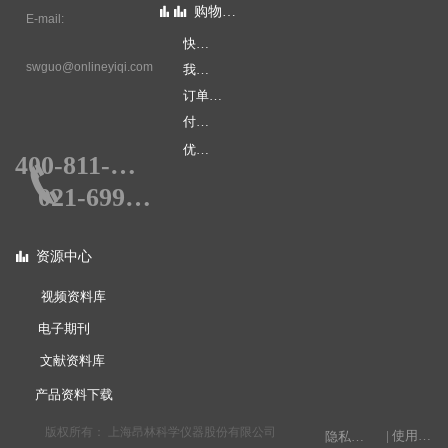
会员中心
购物指南
뀲
뀲
E-mail:
快速下单
个人中心
swguo@onlineyiqi.com
我的账户
账号安全
订单查询
会员权限
付款方式
优惠促销
400-811-0578
끅
021-69990578
资源中心
뀲
视频资料库
电子期刊
文献资料库
产品资料下载
版权所有：
上海昂林科学仪器股份有限公司
| 使用条款
隐私权声明