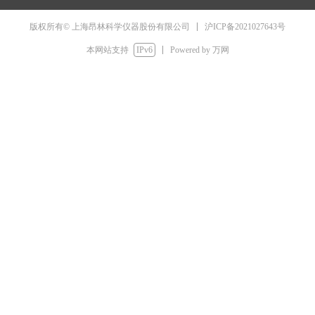
电脑版
手机版
넡
넓
简体中文
沪ICP备2021027643号
版权所有© 上海昂林科学仪器股份有限公司
English
本网站支持
IPv6
Powered by 万网