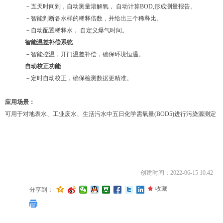
－五天时间到，自动测量溶解氧， 自动计算BOD,形成测量报告。
－智能判断各水样的稀释倍数，并给出三个稀释比。
－自动配置稀释水， 自定义爆气时间。
智能温差补偿系统
－智能控温，开门温差补偿，确保环境恒温。
自动校正功能
－定时自动校正，确保检测数据更精准。
应用场景：
可用于对地表水、工业废水、生活污水中五日化学需氧量(BOD5)进行污染源测定
创建时间：
2022-06-15
10:42
끄
收藏
分享到：