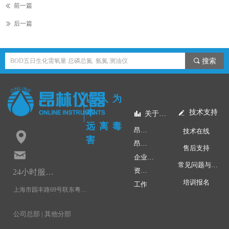
前一篇
ꅃ
后一篇
ꅀ
끠
搜索
以人为
本
技术支持
넀
关于昂林
뀲
远离毒
昂林快讯
技术在线
넹
害
昂林学院
售后支持
낂
企业文化
常见问题与应用
资质荣誉
24小时服务热线：
培训报名
工作
上海市园丰路69号联东粤浦科技园3号楼4层
公司总部 | 其他分部