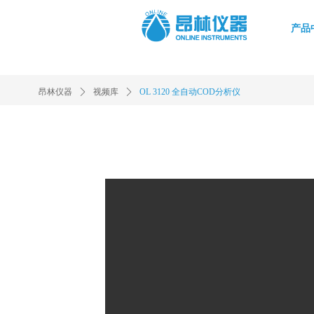
产品
昂林仪器
ꄲ
视频库
ꄲ
OL 3120 全自动COD分析仪