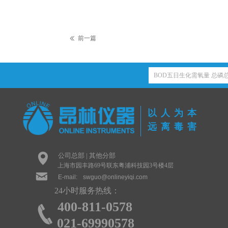
前一篇
ꅃ
以人为本
远离毒害
넹
公司总部 | 其他分部
上海市园丰路69号联东粤浦科技园3号楼4层
낂
E-mail:
swguo@onlineyiqi.com
24小时服务热线：
400-811-0578
끅
021-69990578