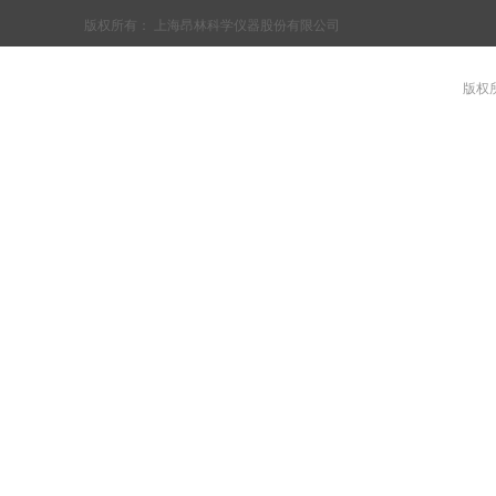
版权所有：
上海昂林科学仪器股份有限公司
版权