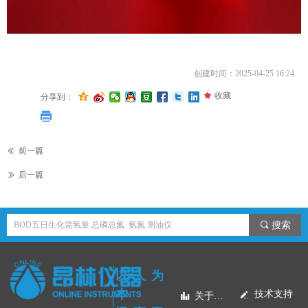
创建时间：
2025-04-25
16:24
끄
收藏
分享到：
前一篇
ꅃ
后一篇
ꅀ
끠
搜索
以人为
本
技术支持
넀
关于昂林
뀲