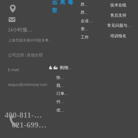
远离毒
昂林快讯
技术在线
넹
害
昂林学院
售后支持
낂
企业文化
常见问题与应用
资质荣誉
24小时服务热线：
培训报名
工作
上海市园丰路69号联东粤浦科技园3号楼4层
公司总部 | 其他分部
会员中心
购物指南
뀲
뀲
E-mail:
快速下单
个人中心
swguo@onlineyiqi.com
我的账户
账号安全
订单查询
会员权限
付款方式
优惠促销
400-811-0578
끅
021-69990578